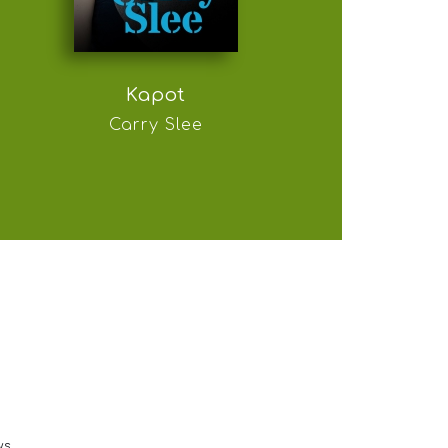
Kapot
Carry Slee
ws