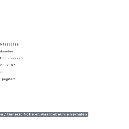
9049922139
Gebonden
et op voorraad
-03-2007
,95
 pagina's
 / tieners: fictie en waargebeurde verhalen