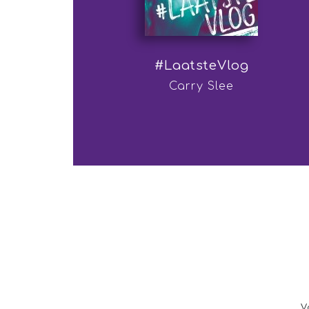
#LaatsteVlog
Carry Slee
V