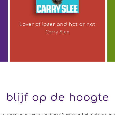
Lover of loser and hot or not
Carry Slee
blijf op de hoogte
olg de sociale media van Carry Slee voor het laatste nieu