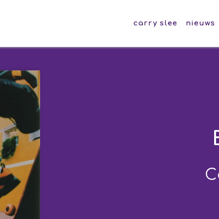
carry slee
nieuws
C