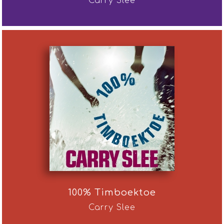
Carry Slee
100% Timboektoe
Carry Slee